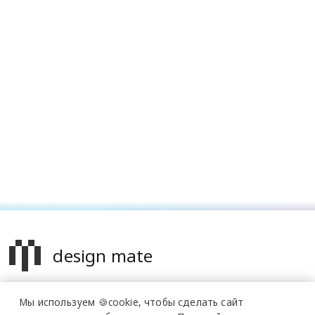
design mate
Design Mate - независимое интернет издание о дизайне во
Мы используем 🍪cookie,
чтобы сделать сайт
всех его проявлениях. Создаем авторский контент для