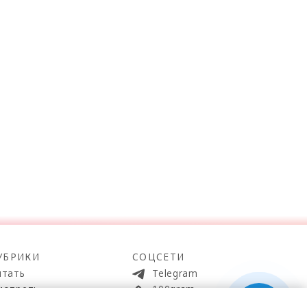
УБРИКИ
СОЦСЕТИ
итать
Telegram
мотреть
100gram
ойти
Pinterest