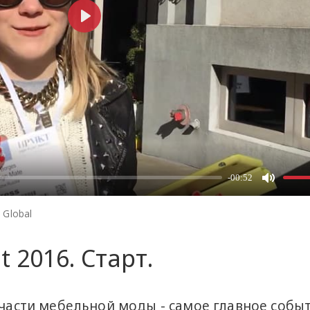
 Global
t 2016. Старт.
 части мебельной моды - самое главное событ