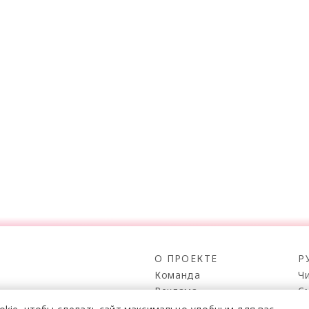
О ПРОЕКТЕ
Р
Команда
Ч
Реклама
С
о всех его
Mediakit
П
в,