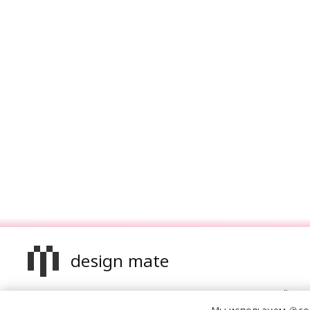
design mate
Design Mate - независимое интернет издание о дизайне в
проявлениях. Создаем авторский контент для дизайнеро