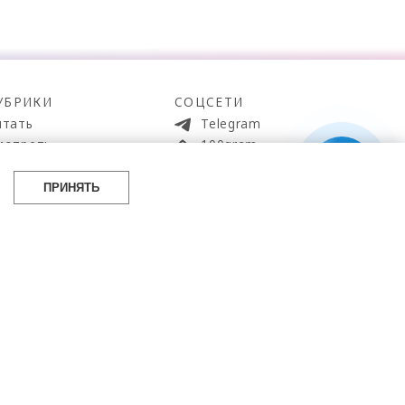
УБРИКИ
СОЦСЕТИ
итать
Telegram
мотреть
100gram
ойти
Pinterest
айти
YouTube
ПРИНЯТЬ
аботать
ВКонтакте
упить
 источник.
eta, деятельность которой запрещена в РФ.