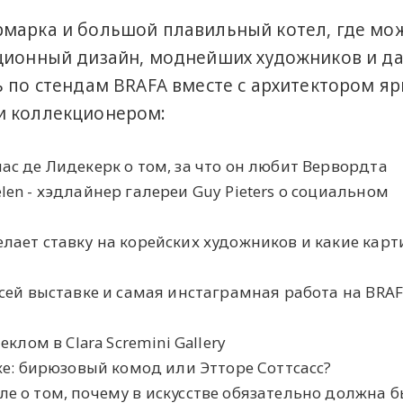
рмарка и большой плавильный котел, где мо
кционный дизайн, моднейших художников и д
ь по стендам BRAFA вместе с архитектором яр
и коллекционером:
лас де Лидекерк о том, за что он любит Вервордта
len - хэдлайнер галереи Guy Pieters о социальном
елает ставку на корейских художников и какие кар
 всей выставке и самая инстаграмная работа на BRA
еклом в Clara Scremini Gallery
оже: бирюзовый комод или Этторе Соттсасс?
ле о том, почему в искусстве обязательно должна 