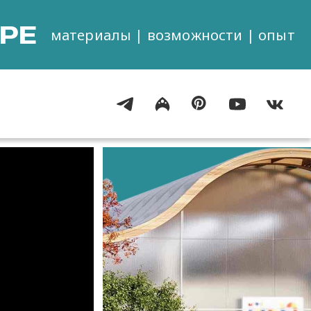
РЕ
материалы | возможности | опыт