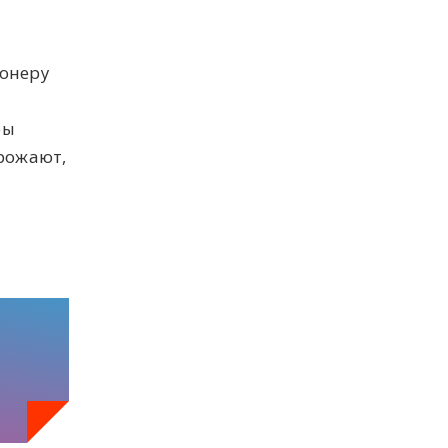
ионеру
ры
орожают,