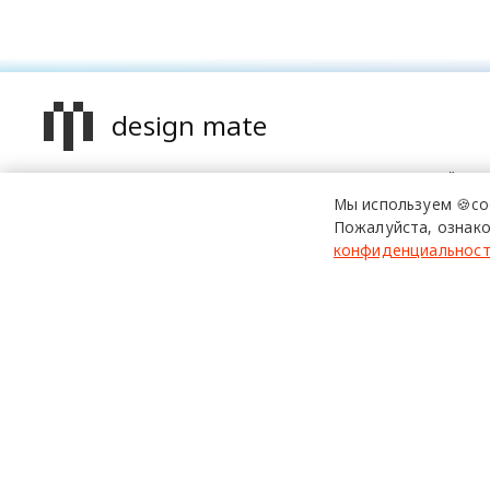
design mate
Design Mate - независимое интернет издание о дизайне в
проявлениях. Создаем авторский контент для дизайнеро
Мы используем 🍪co
архитекторов и всех неравнодушных к красоте с 2016 го
Пожалуйста, ознако
конфиденциальнос
© 2016-2026 Все права защищены
Использование материалов design-mate.ru разрешено только 
Все права на тексты и изображения принадлежат их авторам
На сайте design-mate.ru могут содержаться упоминания и ссы
При этом вся информация и ссылки на Facebook и Instagram 