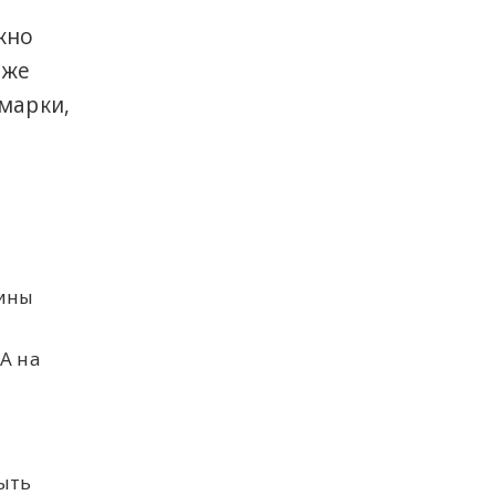
жно
аже
марки,
тины
FA на
быть