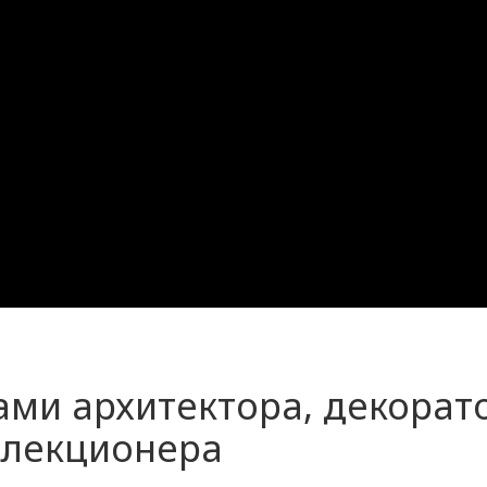
ами архитектора, декорат
ллекционера