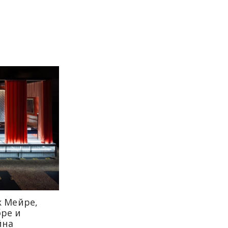
к Мейре,
ре и
йна