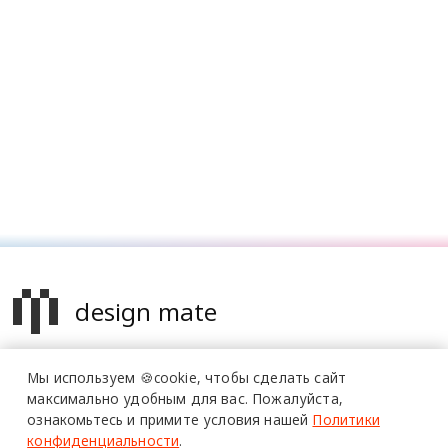
design mate
Design Mate - независимое интернет издание о дизайне во
Мы используем 🍪cookie,
чтобы сделать сайт
всех его проявлениях. Создаем авторский контент для
максимально удобным для вас.
Пожалуйста,
дизайнеров, архитекторов и всех неравнодушных к
ознакомьтесь и примите условия нашей
Политики
красоте с 2016 года.
конфиденциальности
.