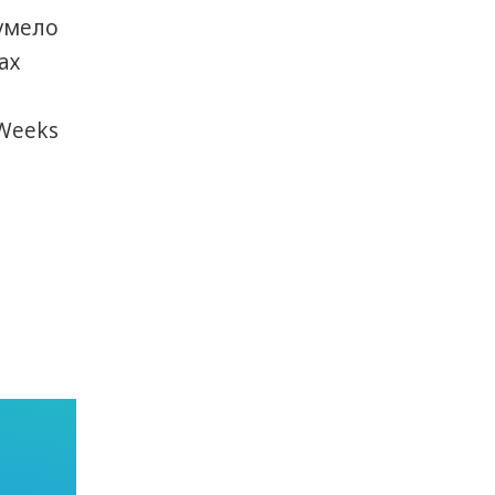
умело
ах
Weeks