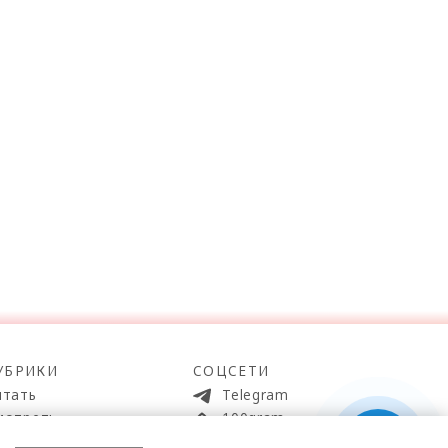
УБРИКИ
СОЦСЕТИ
итать
Telegram
мотреть
100gram
ойти
Pinterest