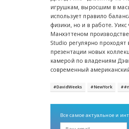
игрушкам, выросшим в мас
использует правило баланса
физики, но и в работе. Уи
Манхэттеном производствен
Studio регулярно проходят
презентации новых коллекц
камерой по владениям Дэви
современный американский 
DavidWeeks
NewYork
#
Все самое актуальное и ин