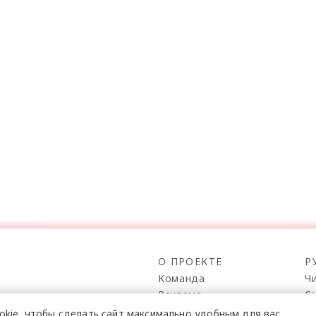
О ПРОЕКТЕ
Р
Команда
Ч
Реклама
С
о всех его
Mediakit
П
в,
okie,
чтобы сделать сайт
максимально удобным для вас.