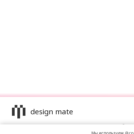
design mate
Design Mate - независимое интернет издание о дизайне в
проявлениях. Создаем авторский контент для дизайнеро
Мы используем 🍪co