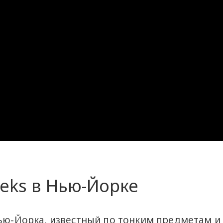
eks в Нью-Йорке
Нью-Йорка, известный по тонким предметам и