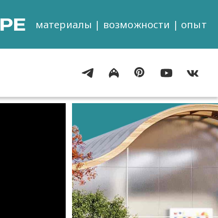
РЕ
материалы | возможности | опыт