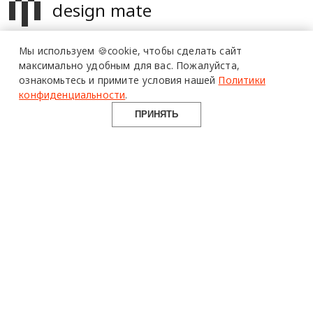
design mate
Design Mate - независимое интернет издание о дизайне во
Мы используем 🍪cookie,
чтобы сделать сайт
всех его проявлениях. Создаем авторский контент для
максимально удобным для вас.
Пожалуйста,
дизайнеров, архитекторов и всех неравнодушных к
ознакомьтесь и примите условия нашей
Политики
красоте с 2016 года.
конфиденциальности
.
© 2016-2026 Все права защищены
ПРИНЯТЬ
О ПРОЕКТЕ
РУБРИКИ
СОЦСЕТИ
Команда
Читать
Telegram
Реклама
Смотреть
100gram
Mediakit
Пойти
Pinterest
Контакты
Найти
YouTube
Юридическая
Работать
ВКонтакте
информация
Купить
Использование материалов design-mate.ru разрешено только с
письменного согласия редакции при наличии активной ссылки