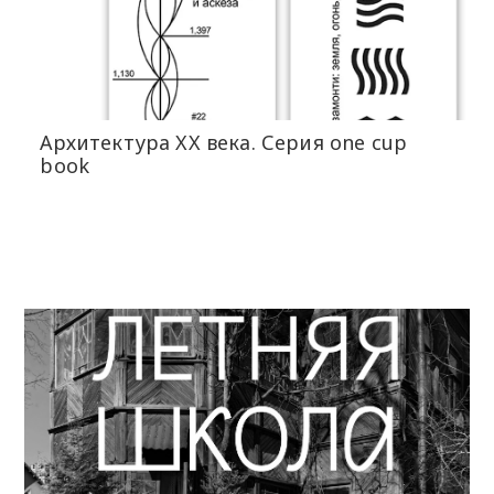
Архитектура XX века. Серия one cup
book