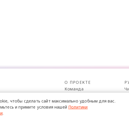
О ПРОЕКТЕ
Р
Команда
Ч
Реклама
С
о всех его
okie,
чтобы сделать сайт
максимально удобным для вас.
Mediakit
П
в,
мьтесь и примите условия нашей
Политики
да.
Контакты
Н
ти
.
Юридическая
Р
информация
К