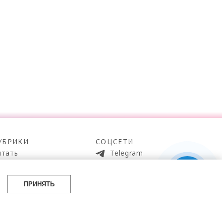
УБРИКИ
СОЦСЕТИ
итать
Telegram
мотреть
100gram
ойти
Pinterest
ПРИНЯТЬ
айти
YouTube
аботать
ВКонтакте
упить