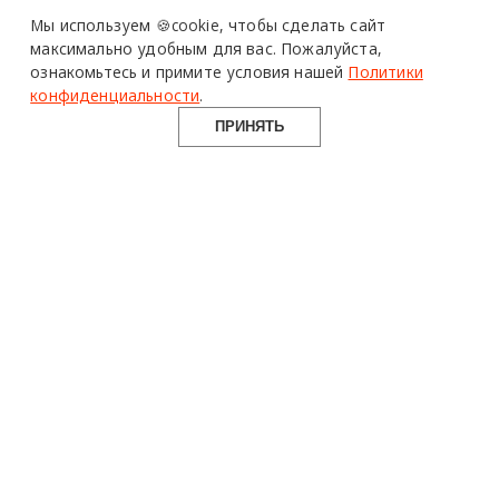
Design Mate - независимое интернет издание о дизайне во
Мы используем 🍪cookie,
чтобы сделать сайт
всех его проявлениях. Создаем авторский контент для
максимально удобным для вас.
Пожалуйста,
дизайнеров, архитекторов и всех неравнодушных к
ознакомьтесь и примите условия нашей
Политики
красоте с 2016 года.
конфиденциальности
.
© 2016-2026 Все права защищены
ПРИНЯТЬ
О ПРОЕКТЕ
РУБРИКИ
СОЦСЕТИ
Команда
Читать
Telegram
Реклама
Смотреть
100gram
Mediakit
Пойти
Pinterest
Контакты
Найти
YouTube
Юридическая
Работать
ВКонтакте
информация
Купить
Использование материалов design-mate.ru разрешено только с
письменного согласия редакции при наличии активной ссылки
на источник.
Все права на тексты и изображения принадлежат их авторам