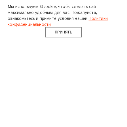
Design Mate - независимое интернет издание о дизайне во
Мы используем 🍪cookie,
чтобы сделать сайт
всех его проявлениях. Создаем авторский контент для
максимально удобным для вас.
Пожалуйста,
дизайнеров, архитекторов и всех неравнодушных к
ознакомьтесь и примите условия нашей
Политики
красоте с 2016 года.
конфиденциальности
.
© 2016-2026 Все права защищены
ПРИНЯТЬ
О ПРОЕКТЕ
РУБРИКИ
СОЦСЕТИ
Команда
Читать
Telegram
Реклама
Смотреть
100gram
Mediakit
Пойти
Pinterest
Контакты
Найти
YouTube
Юридическая
Работать
ВКонтакте
информация
Купить
Использование материалов design-mate.ru разрешено только с
письменного согласия редакции при наличии активной ссылки
на источник.
Все права на тексты и изображения принадлежат их авторам