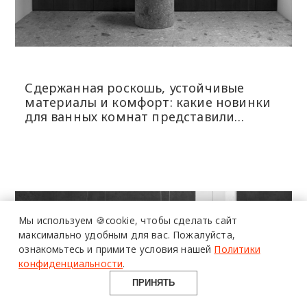
Сдержанная роскошь, устойчивые
материалы и комфорт: какие новинки
для ванных комнат представили
бренды в Милане
более 20 тысяч
специалистов читают
про дизайн
и архитектуру
Мы используем 🍪cookie,
чтобы сделать сайт
в Telegram канале
максимально удобным для вас.
Пожалуйста,
ознакомьтесь и примите условия нашей
Политики
Design Mate
конфиденциальности
.
ПРИНЯТЬ