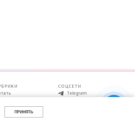
УБРИКИ
СОЦСЕТИ
итать
Telegram
мотреть
100gram
ойти
Pinterest
ПРИНЯТЬ
айти
YouTube
аботать
ВКонтакте
упить