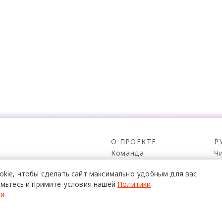
О ПРОЕКТЕ
Р
Команда
Ч
Реклама
С
о всех его
okie,
чтобы сделать сайт
максимально удобным для вас.
Mediakit
П
в,
мьтесь и примите условия нашей
Политики
да.
Контакты
Н
ти
.
Юридическая
Р
информация
К