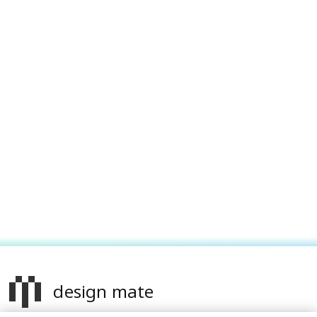
design mate
более 20 тысяч