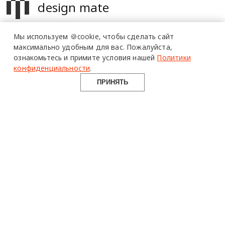
design mate
Design Mate - независимое интернет издание о дизайне во
Мы используем 🍪cookie,
чтобы сделать сайт
всех его проявлениях. Создаем авторский контент для
максимально удобным для вас.
Пожалуйста,
дизайнеров, архитекторов и всех неравнодушных к
ознакомьтесь и примите условия нашей
Политики
красоте с 2016 года.
конфиденциальности
.
© 2016-2026 Все права защищены
ПРИНЯТЬ
О ПРОЕКТЕ
РУБРИКИ
СОЦСЕТИ
Команда
Читать
Telegram
Реклама
Смотреть
100gram
Mediakit
Пойти
Pinterest
Контакты
Найти
YouTube
Юридическая
Работать
ВКонтакте
информация
Купить
Использование материалов design-mate.ru разрешено только с
письменного согласия редакции при наличии активной ссылки