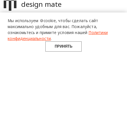
design mate
Design Mate - независимое интернет издание о дизайне во
Мы используем 🍪cookie,
чтобы сделать сайт
всех его проявлениях. Создаем авторский контент для
максимально удобным для вас.
Пожалуйста,
дизайнеров, архитекторов и всех неравнодушных к
ознакомьтесь и примите условия нашей
Политики
красоте с 2016 года.
конфиденциальности
.
© 2016-2026 Все права защищены
ПРИНЯТЬ
О ПРОЕКТЕ
РУБРИКИ
СОЦСЕТИ
Команда
Читать
Telegram
Реклама
Смотреть
100gram
Mediakit
Пойти
Pinterest
Контакты
Найти
YouTube
Юридическая
Работать
ВКонтакте
информация
Купить
Использование материалов design-mate.ru разрешено только с
письменного согласия редакции при наличии активной ссылки