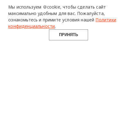
Design Mate - независимое интернет издание о дизайне во
Мы используем 🍪cookie,
чтобы сделать сайт
всех его проявлениях. Создаем авторский контент для
максимально удобным для вас.
Пожалуйста,
дизайнеров, архитекторов и всех неравнодушных к
ознакомьтесь и примите условия нашей
Политики
красоте с 2016 года.
конфиденциальности
.
© 2016-2026 Все права защищены
ПРИНЯТЬ
О ПРОЕКТЕ
РУБРИКИ
СОЦСЕТИ
Команда
Читать
Telegram
Реклама
Смотреть
100gram
Mediakit
Пойти
Pinterest
Контакты
Найти
YouTube
Юридическая
Работать
ВКонтакте
информация
Купить
Использование материалов design-mate.ru разрешено только с
письменного согласия редакции при наличии активной ссылки
на источник.
Все права на тексты и изображения принадлежат их авторам