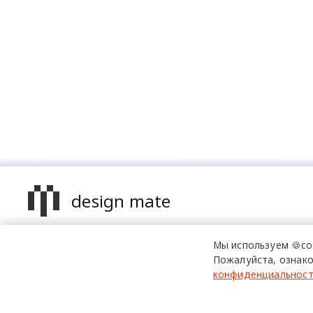
design mate
Design Mate - независимое интернет издание о дизайне в
Мы используем 🍪co
проявлениях. Создаем авторский контент для дизайнеро
Пожалуйста, ознако
архитекторов и всех неравнодушных к красоте с 2016 го
конфиденциальнос
© 2016-2026 Все права защищены