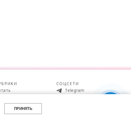
УБРИКИ
СОЦСЕТИ
итать
Telegram
мотреть
100gram
ойти
Pinterest
ПРИНЯТЬ
айти
YouTube
аботать
ВКонтакте
упить