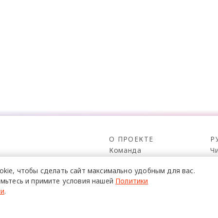
О ПРОЕКТЕ
Р
Команда
Ч
Реклама
С
о всех его
okie,
чтобы сделать сайт
максимально удобным для вас.
Mediakit
П
в,
мьтесь и примите условия нашей
Политики
да.
Контакты
Н
ти
.
Юридическая
Р
информация
К