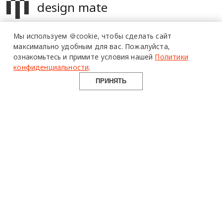
design mate
Design Mate - независимое интернет издание о дизайне во
Мы используем 🍪cookie,
чтобы сделать сайт
всех его проявлениях. Создаем авторский контент для
максимально удобным для вас.
Пожалуйста,
дизайнеров, архитекторов и всех неравнодушных к
ознакомьтесь и примите условия нашей
Политики
красоте с 2016 года.
конфиденциальности
.
© 2016-2026 Все права защищены
ПРИНЯТЬ
О ПРОЕКТЕ
РУБРИКИ
СОЦСЕТИ
Команда
Читать
Telegram
Реклама
Смотреть
100gram
Mediakit
Пойти
Pinterest
Контакты
Найти
YouTube
Юридическая
Работать
ВКонтакте
информация
Купить
Использование материалов design-mate.ru разрешено только с
письменного согласия редакции при наличии активной ссылки