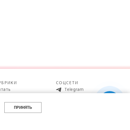
УБРИКИ
СОЦСЕТИ
итать
Telegram
мотреть
100gram
ойти
Pinterest
ПРИНЯТЬ
айти
YouTube
аботать
ВКонтакте
упить