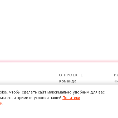
О ПРОЕКТЕ
Р
Команда
Ч
Реклама
С
о всех его
okie,
чтобы сделать сайт
максимально удобным для вас.
Mediakit
П
в,
мьтесь и примите условия нашей
Политики
да.
Контакты
Н
ти
.
Юридическая
Р
информация
К