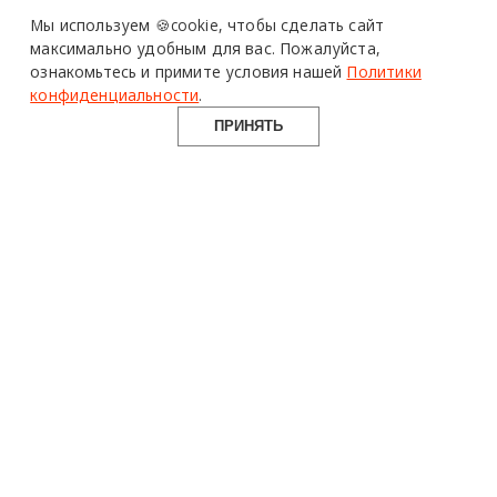
Design Mate - независимое интернет издание о дизайне во
Мы используем 🍪cookie,
чтобы сделать сайт
всех его проявлениях. Создаем авторский контент для
максимально удобным для вас.
Пожалуйста,
дизайнеров, архитекторов и всех неравнодушных к
ознакомьтесь и примите условия нашей
Политики
красоте с 2016 года.
конфиденциальности
.
© 2016-2026 Все права защищены
ПРИНЯТЬ
О ПРОЕКТЕ
РУБРИКИ
СОЦСЕТИ
Команда
Читать
Telegram
Реклама
Смотреть
100gram
Mediakit
Пойти
Pinterest
Контакты
Найти
YouTube
Юридическая
Работать
ВКонтакте
информация
Купить
Использование материалов design-mate.ru разрешено только с
письменного согласия редакции при наличии активной ссылки
на источник.
Все права на тексты и изображения принадлежат их авторам