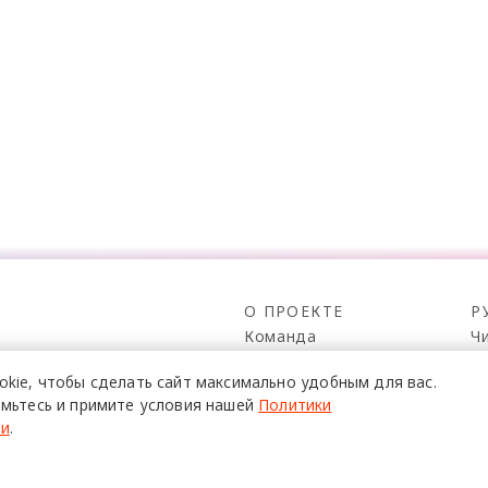
О ПРОЕКТЕ
Р
Команда
Ч
Реклама
С
о всех его
okie,
чтобы сделать сайт
максимально удобным для вас.
Mediakit
П
в,
мьтесь и примите условия нашей
Политики
да.
Контакты
Н
ти
.
Юридическая
Р
информация
К