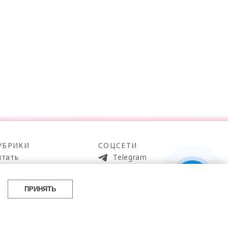
УБРИКИ
СОЦСЕТИ
итать
Telegram
мотреть
100gram
ойти
Pinterest
ПРИНЯТЬ
айти
YouTube
аботать
ВКонтакте
упить