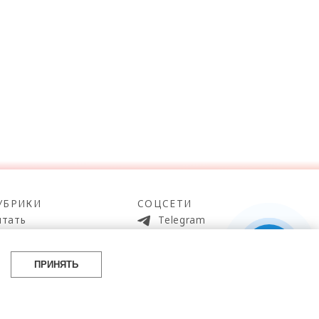
УБРИКИ
СОЦСЕТИ
итать
Telegram
мотреть
100gram
ойти
Pinterest
ПРИНЯТЬ
айти
YouTube
аботать
ВКонтакте
упить