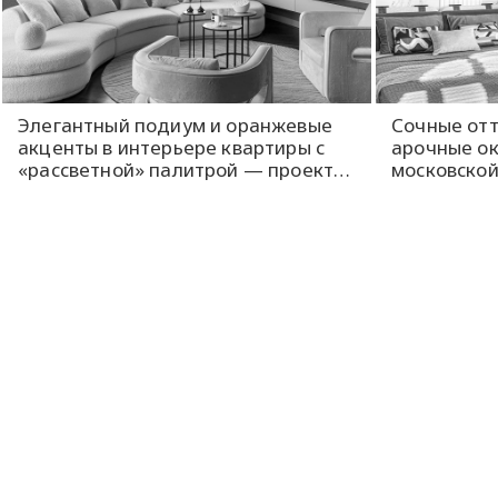
Элегантный подиум и оранжевые
Сочные от
акценты в интерьере квартиры с
арочные ок
«рассветной» палитрой — проект
московской
Brimmer Family Interiors
Brimmer Fam