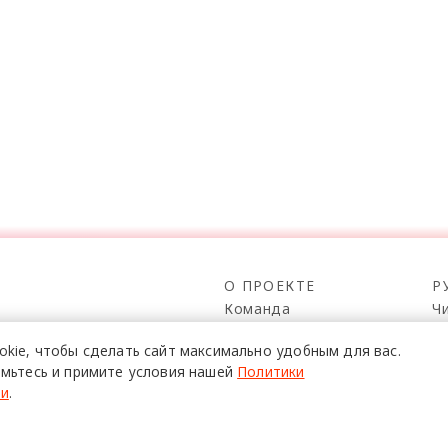
О ПРОЕКТЕ
Р
Команда
Ч
Реклама
С
о всех его
okie,
чтобы сделать сайт
максимально удобным для вас.
Mediakit
П
в,
мьтесь и примите условия нашей
Политики
да.
Контакты
Н
ти
.
Юридическая
Р
информация
К