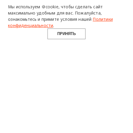
Design Mate - независимое интернет издание о дизайне во
Мы используем 🍪cookie,
чтобы сделать сайт
всех его проявлениях. Создаем авторский контент для
максимально удобным для вас.
Пожалуйста,
дизайнеров, архитекторов и всех неравнодушных к
ознакомьтесь и примите условия нашей
Политики
красоте с 2016 года.
конфиденциальности
.
© 2016-2026 Все права защищены
ПРИНЯТЬ
О ПРОЕКТЕ
РУБРИКИ
СОЦСЕТИ
Команда
Читать
Telegram
Реклама
Смотреть
100gram
Mediakit
Пойти
Pinterest
Контакты
Найти
YouTube
Юридическая
Работать
ВКонтакте
информация
Купить
Использование материалов design-mate.ru разрешено только с
письменного согласия редакции при наличии активной ссылки
на источник.
Все права на тексты и изображения принадлежат их авторам