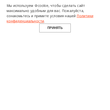
Design Mate - независимое интернет издание о дизайне во
Мы используем 🍪cookie,
чтобы сделать сайт
всех его проявлениях. Создаем авторский контент для
максимально удобным для вас.
Пожалуйста,
дизайнеров, архитекторов и всех неравнодушных к
ознакомьтесь и примите условия нашей
Политики
красоте с 2016 года.
конфиденциальности
.
© 2016-2026 Все права защищены
ПРИНЯТЬ
О ПРОЕКТЕ
РУБРИКИ
СОЦСЕТИ
Команда
Читать
Telegram
Реклама
Смотреть
100gram
Mediakit
Пойти
Pinterest
Контакты
Найти
YouTube
Юридическая
Работать
ВКонтакте
информация
Купить
Использование материалов design-mate.ru разрешено только с
письменного согласия редакции при наличии активной ссылки
на источник.
Все права на тексты и изображения принадлежат их авторам