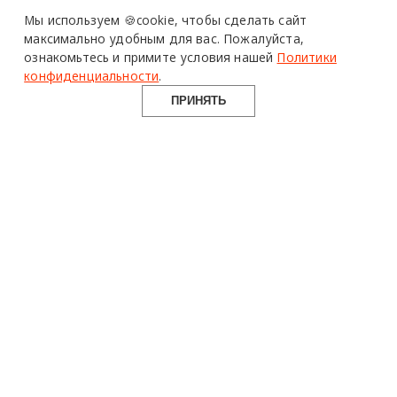
Design Mate - независимое интернет издание о дизайне во
Мы используем 🍪cookie,
чтобы сделать сайт
всех его проявлениях. Создаем авторский контент для
максимально удобным для вас.
Пожалуйста,
дизайнеров, архитекторов и всех неравнодушных к
ознакомьтесь и примите условия нашей
Политики
красоте с 2016 года.
конфиденциальности
.
© 2016-2026 Все права защищены
ПРИНЯТЬ
О ПРОЕКТЕ
РУБРИКИ
СОЦСЕТИ
Команда
Читать
Telegram
Реклама
Смотреть
100gram
Mediakit
Пойти
Pinterest
Контакты
Найти
YouTube
Юридическая
Работать
ВКонтакте
информация
Купить
Использование материалов design-mate.ru разрешено только с
письменного согласия редакции при наличии активной ссылки
на источник.
Все права на тексты и изображения принадлежат их авторам