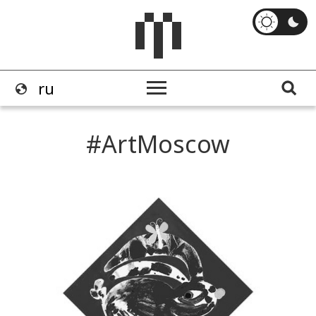
ArtMoscow