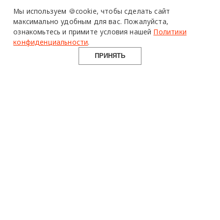
Design Mate - независимое интернет издание о дизайне во
Мы используем 🍪cookie,
чтобы сделать сайт
всех его проявлениях. Создаем авторский контент для
максимально удобным для вас.
Пожалуйста,
дизайнеров, архитекторов и всех неравнодушных к
ознакомьтесь и примите условия нашей
Политики
красоте с 2016 года.
конфиденциальности
.
© 2016-2026 Все права защищены
ПРИНЯТЬ
О ПРОЕКТЕ
РУБРИКИ
СОЦСЕТИ
Команда
Читать
Telegram
Реклама
Смотреть
100gram
Mediakit
Пойти
Pinterest
Контакты
Найти
YouTube
Юридическая
Работать
ВКонтакте
информация
Купить
Использование материалов design-mate.ru разрешено только с
письменного согласия редакции при наличии активной ссылки
на источник.
Все права на тексты и изображения принадлежат их авторам