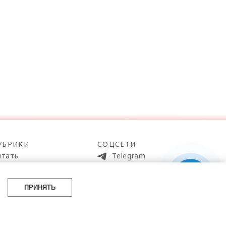
УБРИКИ
СОЦСЕТИ
итать
Telegram
мотреть
100gram
ойти
Pinterest
ПРИНЯТЬ
айти
YouTube
аботать
ВКонтакте
упить