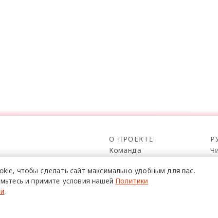
О ПРОЕКТЕ
Р
Команда
Ч
Реклама
С
о всех его
okie,
чтобы сделать сайт
максимально удобным для вас.
Mediakit
П
в,
мьтесь и примите условия нашей
Политики
да.
Контакты
Н
ти
.
Юридическая
Р
информация
К