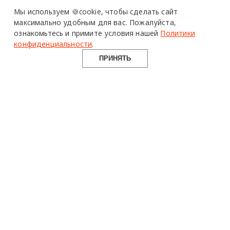
Design Mate - независимое интернет издание о дизайне во
Мы используем 🍪cookie,
чтобы сделать сайт
всех его проявлениях. Создаем авторский контент для
максимально удобным для вас.
Пожалуйста,
дизайнеров, архитекторов и всех неравнодушных к
ознакомьтесь и примите условия нашей
Политики
красоте с 2016 года.
конфиденциальности
.
© 2016-2026 Все права защищены
ПРИНЯТЬ
О ПРОЕКТЕ
РУБРИКИ
СОЦСЕТИ
Команда
Читать
Telegram
Реклама
Смотреть
100gram
Mediakit
Пойти
Pinterest
Контакты
Найти
YouTube
Юридическая
Работать
ВКонтакте
информация
Купить
Использование материалов design-mate.ru разрешено только с
письменного согласия редакции при наличии активной ссылки
на источник.
Все права на тексты и изображения принадлежат их авторам