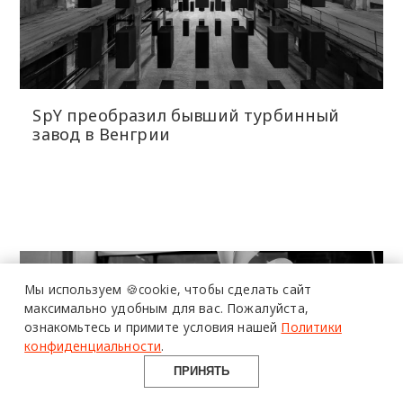
SpY преобразил бывший турбинный
завод в Венгрии
более 20 тысяч
специалистов читают
про дизайн
и архитектуру
Мы используем 🍪cookie,
чтобы сделать сайт
в Telegram канале
максимально удобным для вас.
Пожалуйста,
ознакомьтесь и примите условия нашей
Политики
Design Mate
конфиденциальности
.
ПРИНЯТЬ