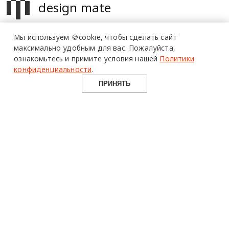
design mate
Design Mate - независимое интернет издание о дизайне во
Мы используем 🍪cookie,
чтобы сделать сайт
всех его проявлениях. Создаем авторский контент для
максимально удобным для вас.
Пожалуйста,
дизайнеров, архитекторов и всех неравнодушных к
ознакомьтесь и примите условия нашей
Политики
красоте с 2016 года.
конфиденциальности
.
© 2016-2026 Все права защищены
ПРИНЯТЬ
О ПРОЕКТЕ
РУБРИКИ
СОЦСЕТИ
Команда
Читать
Telegram
Реклама
Смотреть
100gram
Mediakit
Пойти
Pinterest
Контакты
Найти
YouTube
Юридическая
Работать
ВКонтакте
информация
Купить
Использование материалов design-mate.ru разрешено только с
письменного согласия редакции при наличии активной ссылки