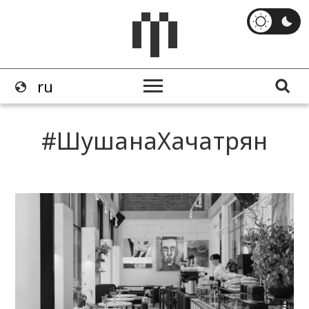
ШушанаХачатрян