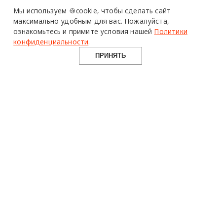
Design Mate - независимое интернет издание о дизайне во
Мы используем 🍪cookie,
чтобы сделать сайт
всех его проявлениях. Создаем авторский контент для
максимально удобным для вас.
Пожалуйста,
дизайнеров, архитекторов и всех неравнодушных к
ознакомьтесь и примите условия нашей
Политики
красоте с 2016 года.
конфиденциальности
.
© 2016-2026 Все права защищены
ПРИНЯТЬ
О ПРОЕКТЕ
РУБРИКИ
СОЦСЕТИ
Команда
Читать
Telegram
Реклама
Смотреть
100gram
Mediakit
Пойти
Pinterest
Контакты
Найти
YouTube
Юридическая
Работать
ВКонтакте
информация
Купить
Использование материалов design-mate.ru разрешено только с
письменного согласия редакции при наличии активной ссылки
на источник.
Все права на тексты и изображения принадлежат их авторам