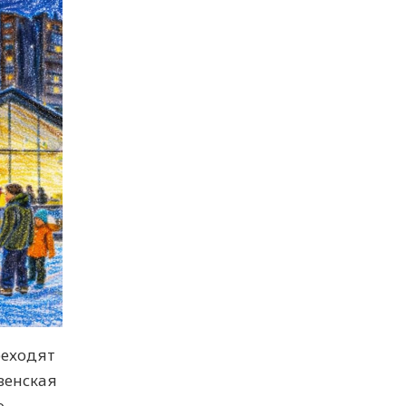
реходят
венская
ю