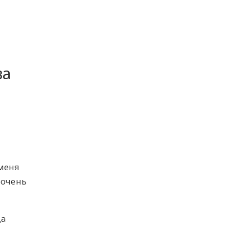
ва
 меня
 очень
да