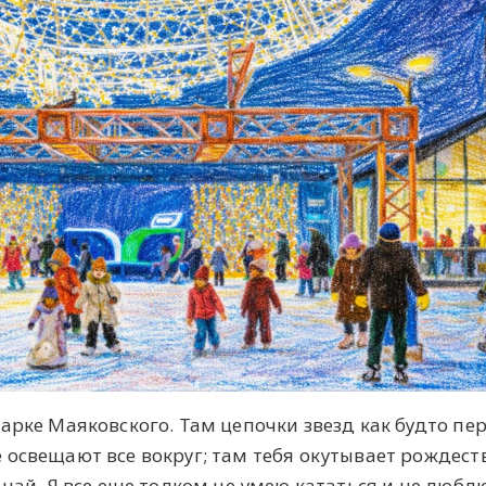
арке Маяковского. Там цепочки звезд как будто пе
 освещают все вокруг; там тебя окутывает рождест
 чай. Я все еще толком не умею кататься и не любл