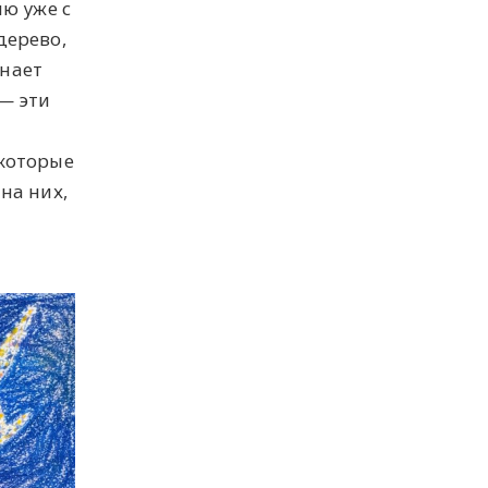
ию уже с
дерево,
инает
— эти
 которые
на них,