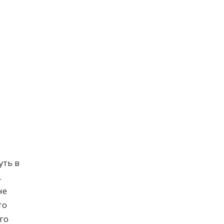
а
уть в
.
не
то
го