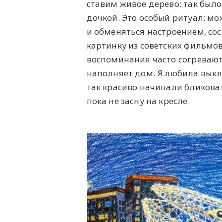
ставим живое дерево: так было
дочкой. Это особый ритуал: мо
и обменяться настроением, со
картинку из советских фильмо
воспоминания часто согревают
наполняет дом. Я любила выкл
так красиво начинали бликоват
пока не засну на кресле.