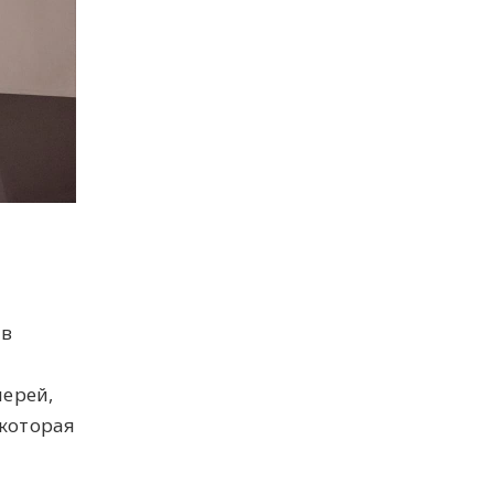
 в
лерей,
которая