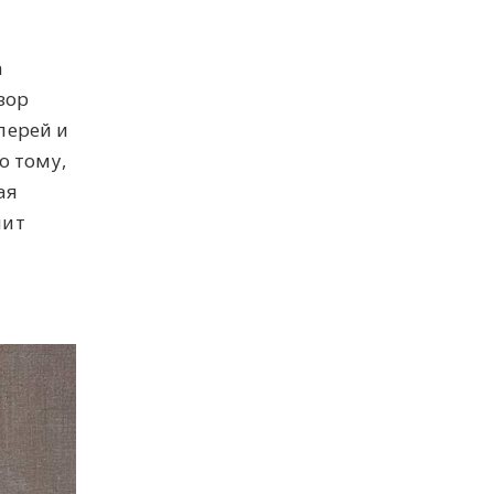
а
зор
лерей и
о тому,
ая
чит