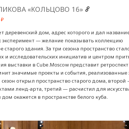
ЛИКОВА «КОЛЬЦОВО 16»
 ₽
т деревенский дом, адрес которого и дал названи
ак эксперимент — желание показывать коллекцию
е старого здания. За три сезона пространство стал
х и исследовательских инициатив и центром при
ция выставки в Cube.Moscow представит ретроспек
инит значимые проекты и события, реализованные 
 сезон открыл пространство старого дома, второй
ктами ленд-арта, третий — расчистил для искусств
й дом окажется в пространстве белого куба.