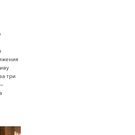
е
о
тяжения
тиву
за три
 —
а