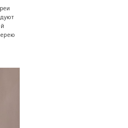
ереи
адуют
ой
лерею