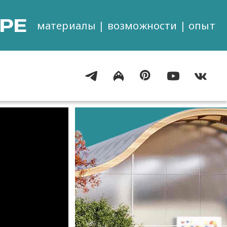
РЕ
материалы | возможности | опыт