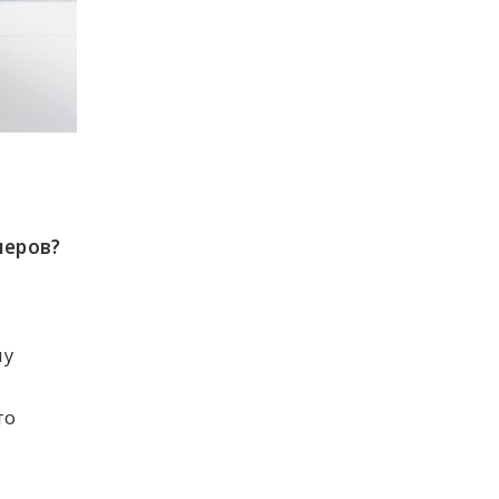
неров?
му
то