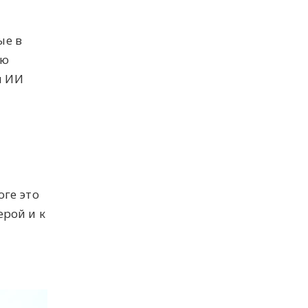
ые в
ую
м ИИ
оге это
ерой и к