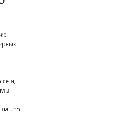
аже
ервых
ice и,
. Мы
 на что