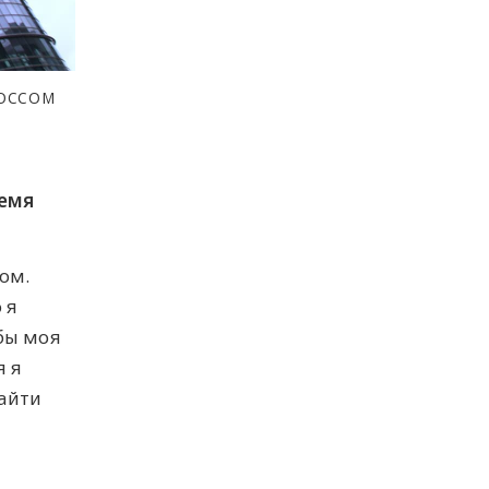
РОССОМ
ремя
ом.
 я
бы моя
я я
найти