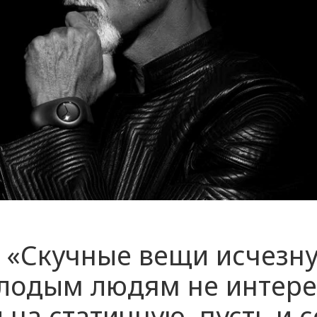
: «Скучные вещи исчезну
олодым людям не интере
 на статичную, пусть и с