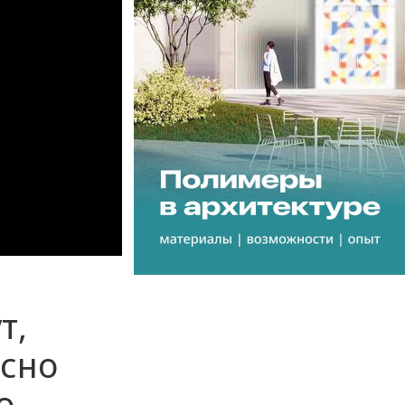
т,
сно
о