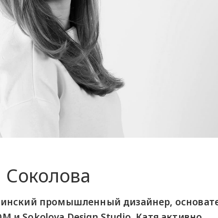
 Соколова
аинский промышленный дизайнер, основате
и Sokolova Design Studio. Катя активно