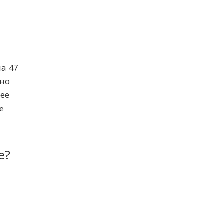
а 47
нно
ее
е
е?