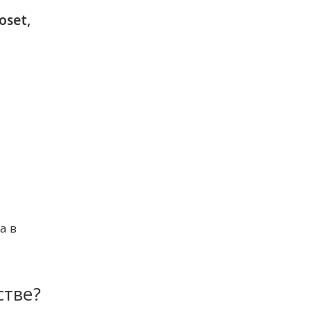
oset,
а в
стве?