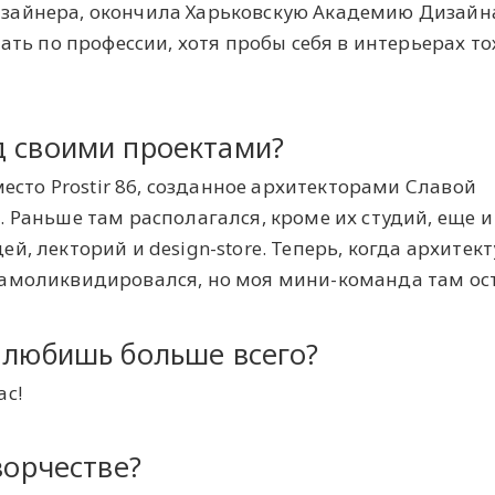
зайнера, окончила Харьковскую Академию Дизайн
тать по профессии, хотя пробы себя в интерьерах т
д своими проектами?
место Prostir 86, созданное архитекторами Славой
 Раньше там располагался, кроме их студий, еще и
й, лекторий и design-store. Теперь, когда архитек
амоликвидировался, но моя мини-команда там ост
ы любишь больше всего?
ас!
ворчестве?