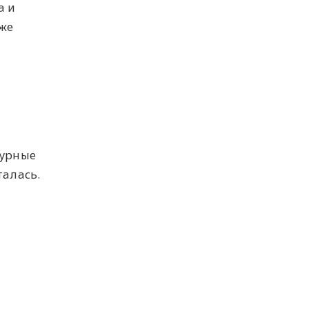
а и
оже
турные
алась.