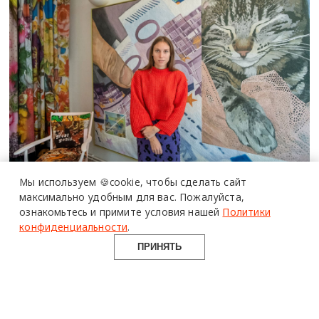
Переплетение цифрового и
Мы используем 🍪cookie,
чтобы сделать сайт
максимально удобным для вас.
Пожалуйста,
физического миров в практике Наны
ознакомьтесь и примите условия нашей
Политики
Мандл
конфиденциальности
.
более 20 тысяч
специалистов читают
про дизайн
и архитектуру
в Telegram канале
Design Mate
ПЕРСОНА
ПРИНЯТЬ