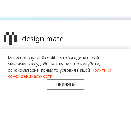
design mate
Design Mate - независимое интернет издание о дизайне во
Мы используем 🍪cookie,
чтобы сделать сайт
всех его проявлениях. Создаем авторский контент для
максимально удобным для вас.
Пожалуйста,
дизайнеров, архитекторов и всех неравнодушных к
ознакомьтесь и примите условия нашей
Политики
красоте с 2016 года.
конфиденциальности
.
© 2016-2026 Все права защищены
ПРИНЯТЬ
О ПРОЕКТЕ
РУБРИКИ
СОЦСЕТИ
Команда
Читать
Telegram
Реклама
Смотреть
100gram
Mediakit
Пойти
Pinterest
Контакты
Найти
YouTube