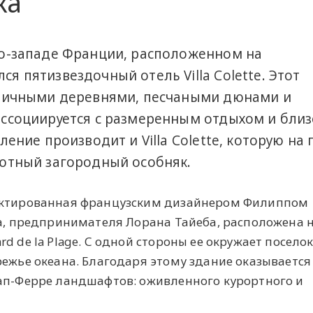
ка
го-западе Франции, расположенном на
я пятизвездочный отель Villa Colette. Этот
тричными деревнями, песчаными дюнами и
ассоциируется с размеренным отдыхом и бли
ление производит и Villa Colette, которую на
уютный загородный особняк.
оектированная французским дизайнером Филиппом
га, предпринимателя Лорана Тайеба, расположена 
 de la Plage. С одной стороны ее окружает поселок,
режье океана. Благодаря этому здание оказывается
Кап-Ферре ландшафтов: оживленного курортного и