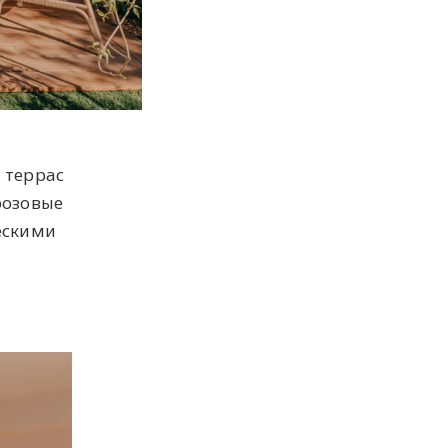
 террас
розовые
ескими