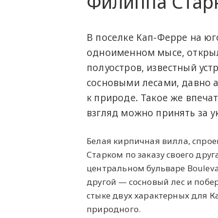
Филиппа Стар
В поселке Кап-Ферре на ю
одноименном мысе, открылс
полуостров, известный ус
сосновыми лесами, давно 
к природе. Такое же впечат
взгляд можно принять за 
Белая кирпичная вилла, спр
Старком по заказу своего дру
центральном бульваре Boulevard
другой — сосновый лес и побе
стыке двух характерных для 
природного.