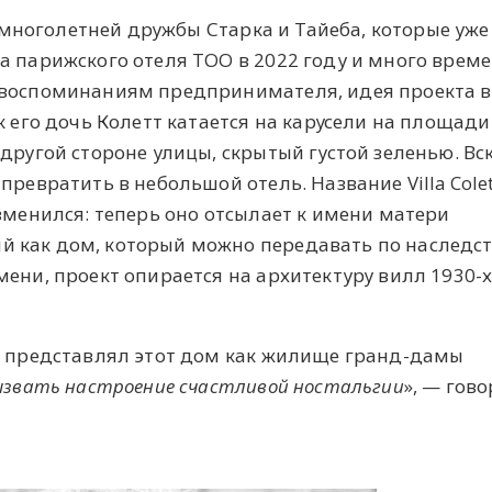
ом многолетней дружбы Старка и Тайеба, которые уже
а парижского отеля TOO в 2022 году и много врем
 воспоминаниям предпринимателя, идея проекта 
к его дочь Колетт катается на карусели на площади
другой стороне улицы, скрытый густой зеленью. Вс
превратить в небольшой отель. Название Villa Colet
изменился: теперь оно отсылает к имени матери
 как дом, который можно передавать по наследст
мени, проект опирается на архитектуру вилл 1930-х
, представлял этот дом как жилище гранд-дамы
ызвать настроение счастливой ностальгии
», — гов