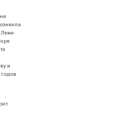
ени
возникла
 Леже-
коре
te
ву и
 годов
орит