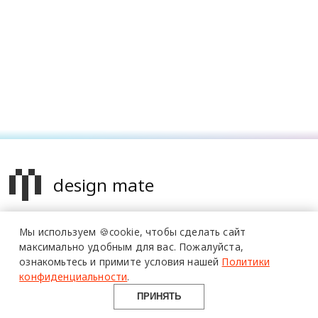
design mate
Design Mate - независимое интернет издание о дизайне во
Мы используем 🍪cookie,
чтобы сделать сайт
всех его проявлениях. Создаем авторский контент для
максимально удобным для вас.
Пожалуйста,
дизайнеров, архитекторов и всех неравнодушных к
ознакомьтесь и примите условия нашей
Политики
красоте с 2016 года.
конфиденциальности
.
© 2016-2026 Все права защищены
ПРИНЯТЬ