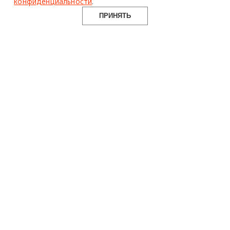
конфиденциальности
.
ПРИНЯТЬ
Design Mate
21 июня 2026 г.
офис
ludiarchitects
Все самое актуальное и интересное в
еженедельной рассылке Design Mate