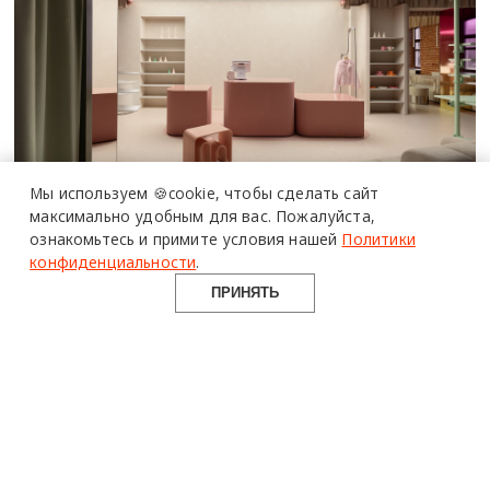
Мы используем 🍪cookie,
чтобы сделать сайт
Микс кирпича и розовых объемов в
максимально удобным для вас.
Пожалуйста,
интерьере концепт-стора — проект
ознакомьтесь и примите условия нашей
Политики
конфиденциальности
.
студии QUADRUM STUDIO
ПРИНЯТЬ
ИНТЕРЬЕРЫ
design mate