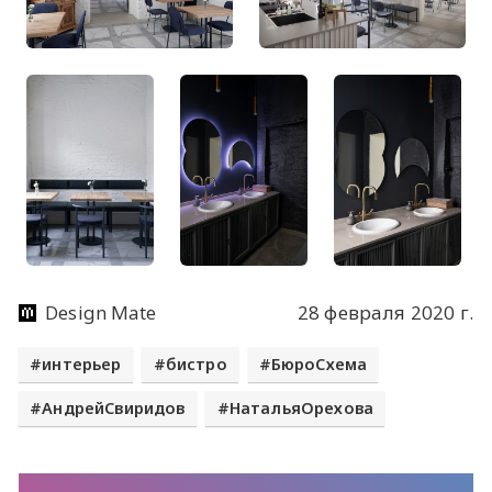
Design Mate
28 февраля 2020 г.
интерьер
бистро
БюроСхема
АндрейСвиридов
НатальяОрехова