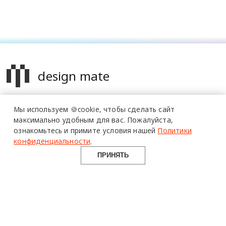
design mate
Design Mate - независимое интернет издание о дизайне во
Мы используем 🍪cookie,
чтобы сделать сайт
всех его проявлениях. Создаем авторский контент для
максимально удобным для вас.
Пожалуйста,
дизайнеров, архитекторов и всех неравнодушных к
ознакомьтесь и примите условия нашей
Политики
красоте с 2016 года.
конфиденциальности
.
© 2016-2026 Все права защищены
ПРИНЯТЬ
О ПРОЕКТЕ
РУБРИКИ
СОЦСЕТИ
Команда
Читать
Telegram
Реклама
Смотреть
100gram
Mediakit
Пойти
Pinterest