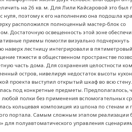
личить на 26 кв. м. Для Лили Кайсаровой это был
 с нуля, поэтому к его наполнению она подошла кр
аверху расположился полноценный мастер-блок со
бом. Достаточную освещенность этой зоне обеспеч
ративные приемы помогли визуально подчеркнуть
ую наверх лестницу интегрировали в пятиметровы
щение тяжести в общественном пространстве позв
ветную часть дома. Для сохранения целостности ко
менный остров, нивелируя недостаток высоты кухо
ой проекта выступил открытый шкаф во всю стену
лась под конкретные предметы. Предполагалось, 
о любой полки без применения вспомогательных ср
ась кольцевая композиция из шпона по стенам и 
ного портала. Самым сложным этапом реализации 
м» для полуавтоматического управления сценария
.