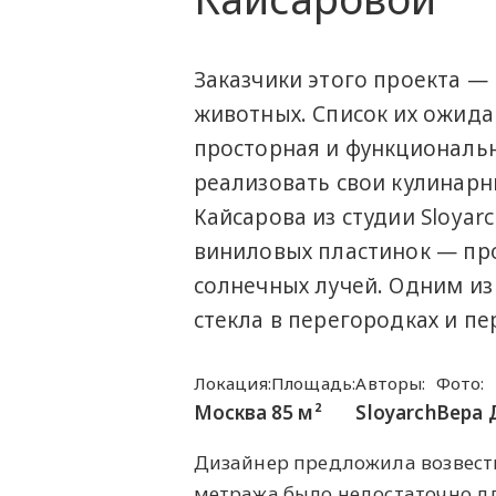
Заказчики этого проекта 
животных. Список их ожида
просторная и функциональн
реализовать свои кулинар
Кайсарова из студии Sloyar
виниловых пластинок — пр
солнечных лучей. Одним из
стекла в перегородках и пе
Локация:
Площадь:
Авторы:
Фото:
Москва
85 м²
Sloyarch
Вера 
Дизайнер предложила возвести
метража было недостаточно дл