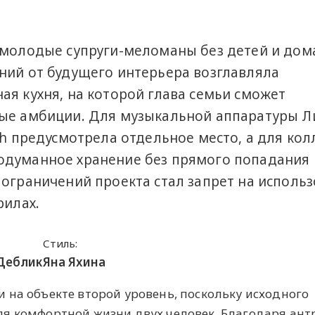
— молодые супруги-меломаны без детей и до
ний от будущего интерьера возглавляла
ая кухня, на которой глава семьи сможет
ные амбиции. Для музыкальной аппаратуры Л
ch предусмотрела отдельное место, а для ко
одуманное хранение без прямого попадания
 ограничений проекта стал запрет на исполь
рилах.
Стиль:
Деблик
Яна Яхина
 на объекте второй уровень, поскольку исходного
я комфортной жизни двух человек. Благодаря ант