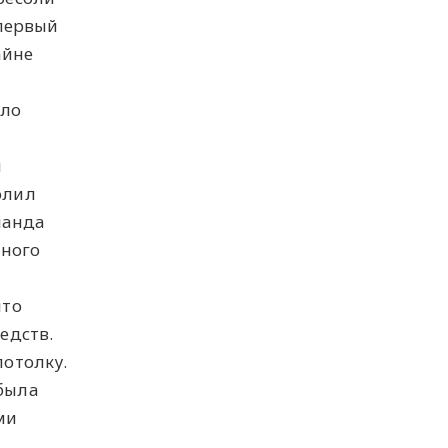
 первый
айне
ило
й
олил
манда
нного
.
что
едств.
потолку.
была
ми