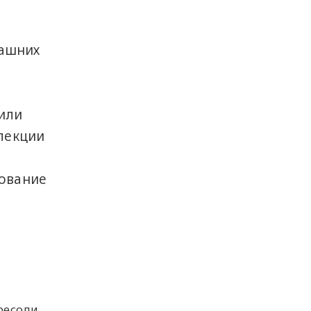
машних
или
ллекции
зование
ресоли