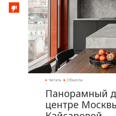
Читать
Объекты
Панорамный дв
центре Москв
Кайсаровой