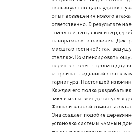
полезную площадь удалось уве
опыт возведения нового этажа
ответственно. В результате н
спальней, санузлом и гардеро
панорамное остекление. Деко
масштаб гостиной: так, ведущ
стеллаж. Компенсировать ощу
перенос стола-острова в двус
встроила обеденный стол в ка
гарнитура. Настоящей изюминк
Каждая его полка разрабатыва
заказчик сможет дотянуться д
Фишкой ванной комнаты оказал
Она создает подобие деревян
установка системы «умный до
жизни и датчиками в квартире