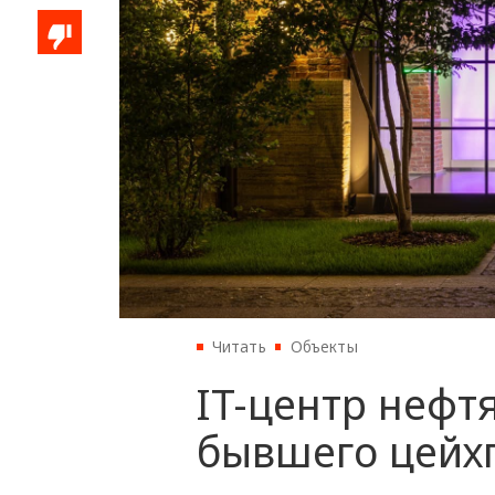
Читать
Объекты
IT-центр нефт
бывшего цейхга