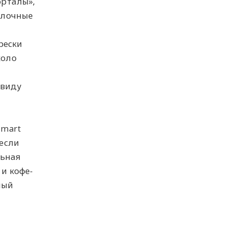
рталы»,
олочные
рески
коло
авиду
Smart
 если
льная
 и кофе-
ный