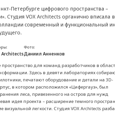
анкт-Петербурге цифрового пространства –
». Студия VOX Architects органично вписала в
 Голландии современный и функциональный и
удущего.
оры:
Фото:
 Architects
Даниил Анненков
е пространство для команд разработчиков в облас
сформации. Здесь в девяти лабораториях собира
лотники, печатают оборудование и детали на 3D-
орпус, в котором расположился «Цифергауз», был
хранения леса, привезенного на остров для нужд
евая идея проекта – расширение темного простра
 визуальной легкости. Студия VOX Architects разб