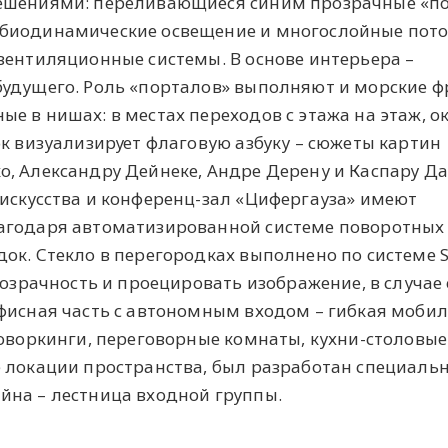
ешениями: переливающиеся синим прозрачные «по
 биодинамические освещение и многослойные пот
вентиляционные системы. В основе интерьера –
будущего. Роль «порталов» выполняют и морские ф
е в нишах: в местах переходов с этажа на этаж, о
ок визуализирует флаговую азбуку – сюжеты картин
, Александру Дейнеке, Андре Дерену и Каспару Д
искусства и конференц-зал «Цифергауза» имеют
агодаря автоматизированной системе поворотных
ок. Стекло в перегородках выполнено по системе 
розрачность и проецировать изображение, в случае
фисная часть с автономным входом – гибкая моби
коворкинги, переговорные комнаты, кухни-столовые
е локации пространства, был разработан специаль
йна – лестница входной группы.