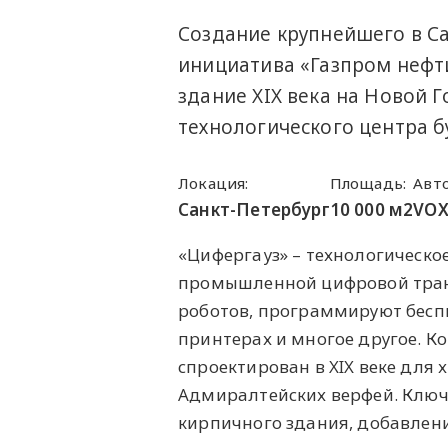
Создание крупнейшего в С
инициатива «Газпром нефти
здание XIX века на Новой
технологического центра б
Локация:
Площадь:
Авт
Санкт-Петербург
10 000 м2
VOX
«Цифергауз» – технологическо
промышленной цифровой тран
роботов, программируют беспи
принтерах и многое другое. К
спроектирован в XIX веке для 
Адмиралтейских верфей. Ключ
кирпичного здания, добавление