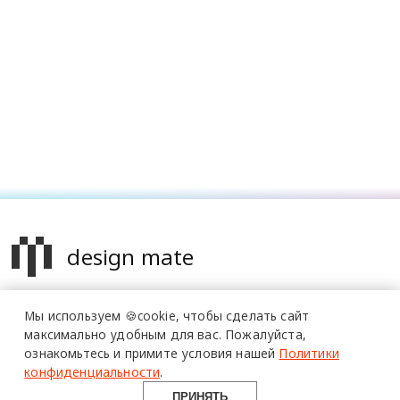
design mate
Design Mate - независимое интернет издание о дизайне во
Мы используем 🍪cookie,
чтобы сделать сайт
всех его проявлениях. Создаем авторский контент для
максимально удобным для вас.
Пожалуйста,
дизайнеров, архитекторов и всех неравнодушных к
ознакомьтесь и примите условия нашей
Политики
красоте с 2016 года.
конфиденциальности
.
© 2016-2026 Все права защищены
ПРИНЯТЬ