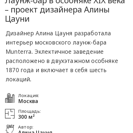
Лаунж-бар в особняке XIX века
– проект дизайнера Алины
Цауни
Дизайнер Алина Цауня разработала
интерьер московского лаунж-бара
Munterra. Эклектичное заведение
расположено в двухэтажном особняке
1870 года и включает в себя шесть
локаций.
Локация:
Москва
Площадь:
300 м²
Автор:
Алина Цауня