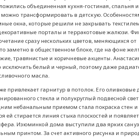
оложились объединенная кухня-гостиная, спальня и
 можно трансформировать в детскую. Особенност
ые окна, которые решили не закрывать текстилем
 декоративные порталы и терракотовые жалюзи. Ф
очетание сразу нескольких цветов, меняющихся от
то заметно в общественном блоке, где на фоне жел
жие, травянистые и коричневые акценты. Анастаси
ю исключить белый и черный, поэтому даже радиа
сливочного масла.
 же привлекает гарнитур в потолок. Его оливковые
нированного стекла и полукруглый подвесной све
дним небанальным приемом стала покраска стен и
ря ей стирается линия стыка плоскостей и появляет
фера. Изюминкой дома выступили два ярких сануз
ьным принтом. За счет активного рисунка и прир