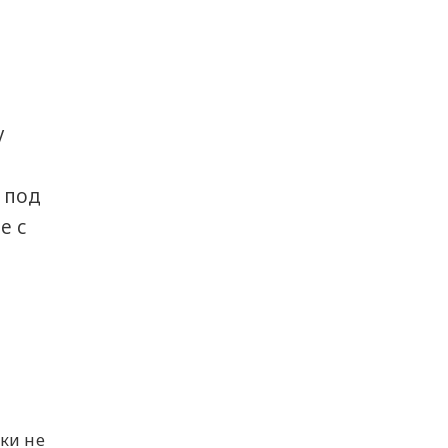
у
 под
е с
ки не