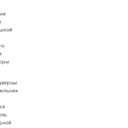
ями
.
ишкой
то-
я
торы
 дверцы
тильник
ся
ла,
одной