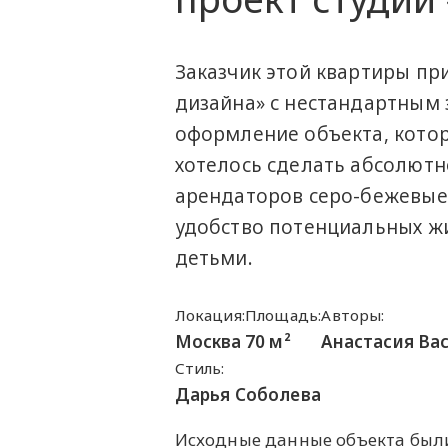
Заказчик этой квартиры пр
дизайна» с нестандартным 
оформление объекта, котор
хотелось сделать абсолют
арендаторов серо-бежевые
удобство потенциальных жи
детьми.
Локация:
Площадь:
Авторы:
Москва
70 м²
Анастасия Ва
Cтиль:
Дарья Соболева
Исходные данные объекта был