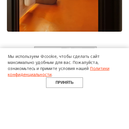
более 20 тысяч
специалистов читают
про дизайн
Мы используем 🍪cookie,
чтобы сделать сайт
и архитектуру
максимально удобным для вас.
Пожалуйста,
в Telegram канале
ознакомьтесь и примите условия нашей
Политики
Design Mate
конфиденциальности
.
ПРИНЯТЬ