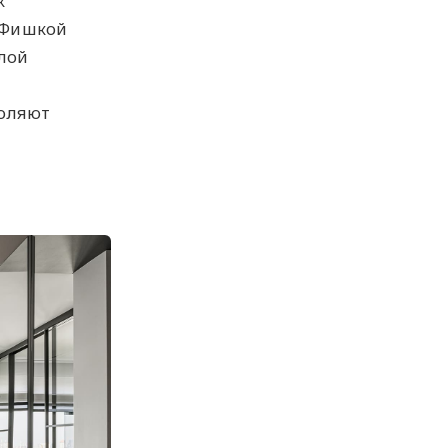
к
 Фишкой
лой
воляют