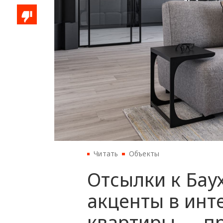
Читать
Объекты
Отсылки к Бау
акценты в инт
квартиры — п