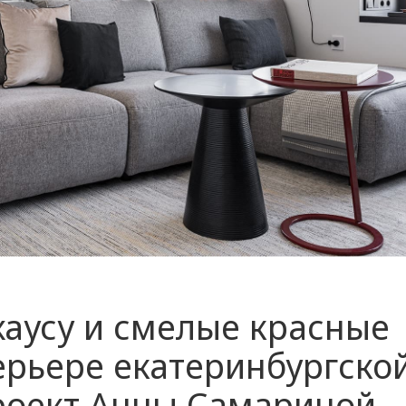
хаусу и смелые красные
ерьере екатеринбургско
роект Анны Самариной