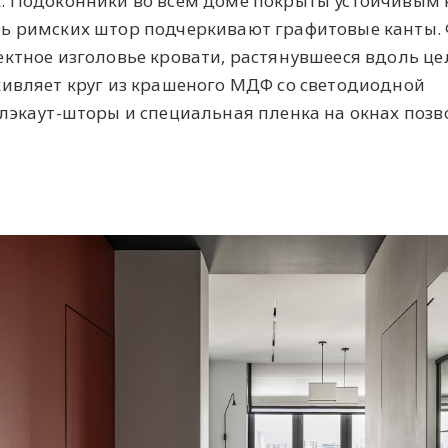
. Подоконники во всем доме покрыты устойчивым 
ль римских штор подчеркивают графитовые канты.
ектное изголовье кровати, растянувшееся вдоль це
живляет круг из крашеного МДФ со светодиодной
Блэкаут-шторы и специальная пленка на окнах поз