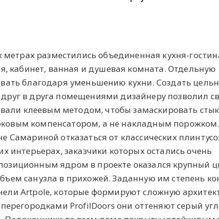
х метрах разместились объединенная кухня-гостин
я, кабинет, ванная и душевая комната. Отдельную
вать благодаря уменьшению кухни. Создать цель
друг в друга помещениями дизайнеру позволил с
дывали клеевым методом, чтобы замаскировать сты
ковым компенсатором, а не накладным порожком
е Самариной отказаться от классических плинтусов
х интерьерах, заказчики которых остались очень
озиционным ядром в проекте оказался крупный ц
ъем санузла в прихожей. Заданную им степень ко
ели Artpole, которые формируют сложную архитек
перегородками ProfilDoors они оттеняют серый уг