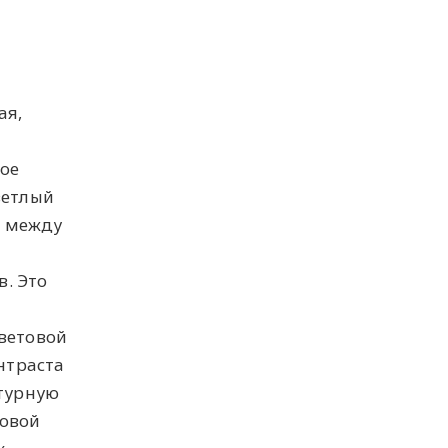
ая,
ное
ветлый
к между
.
. Это
ветовой
нтраста
турную
ловой