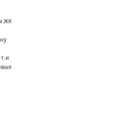
м ЖК
ну
т и
овые