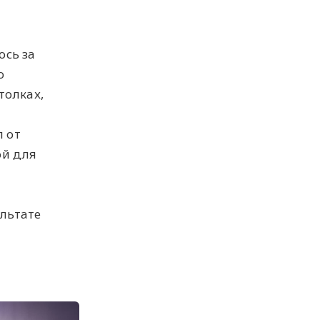
ось за
ю
толках,
 от
ой для
льтате