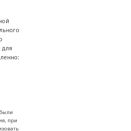
ной
ельного
о
 для
аленно:
 были
я, при
лизовать