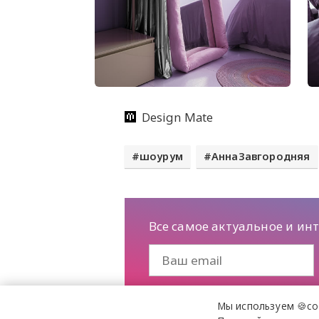
Design Mate
шоурум
АннаЗавгородняя
Все самое актуальное и ин
Мы используем 🍪co