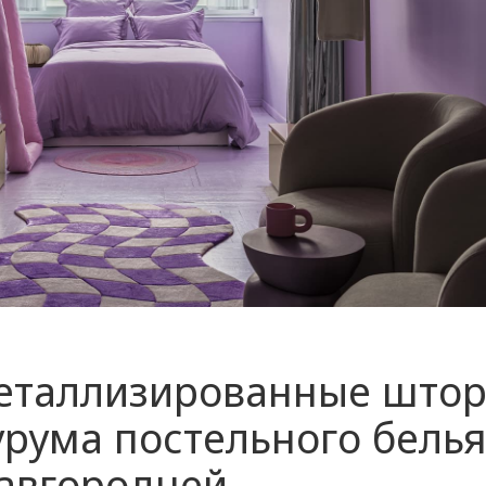
еталлизированные штор
рума постельного бель
авгородней