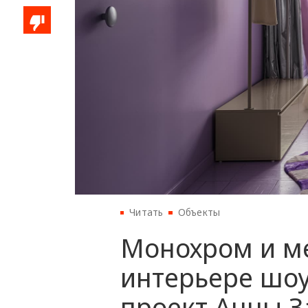
Читать
Объекты
Монохром и м
интерьере шоу
проект Анны З