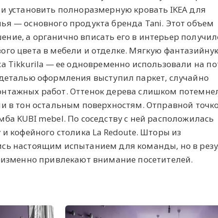
 и установить полноразмерную кровать IKEA для
ья — основного продукта бренда Tani. Этот объем
ние, а органично вписать его в интерьер получил
ого цвета в мебели и отделке. Мягкую фантазийну
а Tikkurila — ее одновременно использовали на по
 деталью оформления выступил паркет, случайно
нтажных работ. Оттенок дерева слишком потемнел
ли в тон остальным поверхностям. Отправной точк
ба KUBI mebel. По соседству с ней расположилась
 и кофейного столика La Redoute. Шторы из
сь настоящим испытанием для команды, но в резу
неизменно привлекают внимание посетителей.