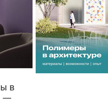
ы в
я —